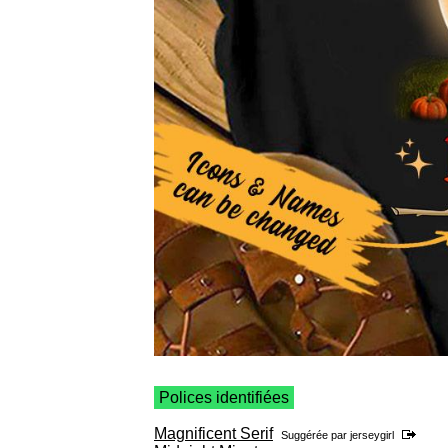
Polices identifiées
Magnificent Serif
Suggérée par
jerseygirl