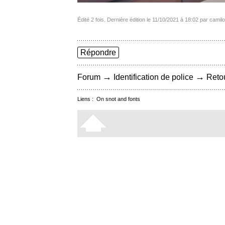
Édité 2 fois. Dernière édition le 11/10/2021 à 18:02 par camil
Répondre
→
→
Forum
Identification de police
Retou
Liens :
On snot and fonts