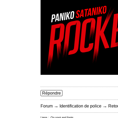
Répondre
→
→
Forum
Identification de police
Retou
Liens :
On snot and fonts