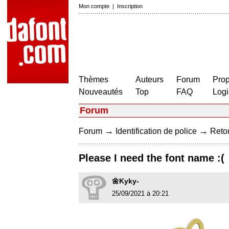
Mon compte
|
Inscription
Thèmes
Auteurs
Forum
Prop
Nouveautés
Top
FAQ
Logi
Forum
→
→
Forum
Identification de police
Retou
Please I need the font name :(
🌼Kyky-
25/09/2021 à 20:21