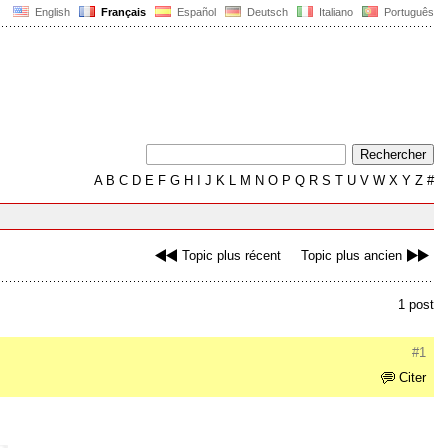
English
Français
Español
Deutsch
Italiano
Português
A
B
C
D
E
F
G
H
I
J
K
L
M
N
O
P
Q
R
S
T
U
V
W
X
Y
Z
#
Topic plus récent
Topic plus ancien
1 post
#1
Citer