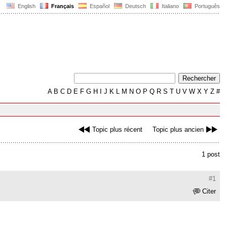
English
Français
Español
Deutsch
Italiano
Português
A
B
C
D
E
F
G
H
I
J
K
L
M
N
O
P
Q
R
S
T
U
V
W
X
Y
Z
#
Topic plus récent
Topic plus ancien
1 post
#1
Citer