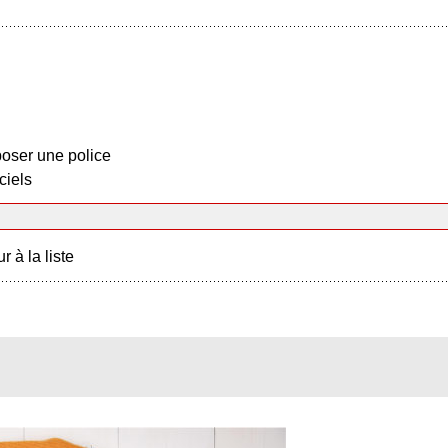
oser une police
ciels
r à la liste