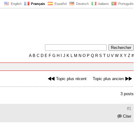
English
Français
Español
Deutsch
Italiano
Português
A
B
C
D
E
F
G
H
I
J
K
L
M
N
O
P
Q
R
S
T
U
V
W
X
Y
Z
#
Topic plus récent
Topic plus ancien
3 posts
#1
Citer