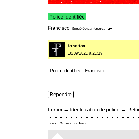
Police identifiée
Francisco
Suggérée par
fonatica
fonatica
18/09/2021 à 21:19
Police identifiée :
Francisco
Répondre
→
→
Forum
Identification de police
Retou
Liens :
On snot and fonts