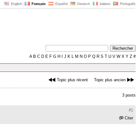
English
Français
Español
Deutsch
Italiano
Português
A
B
C
D
E
F
G
H
I
J
K
L
M
N
O
P
Q
R
S
T
U
V
W
X
Y
Z
#
Topic plus récent
Topic plus ancien
3 posts
#1
Citer