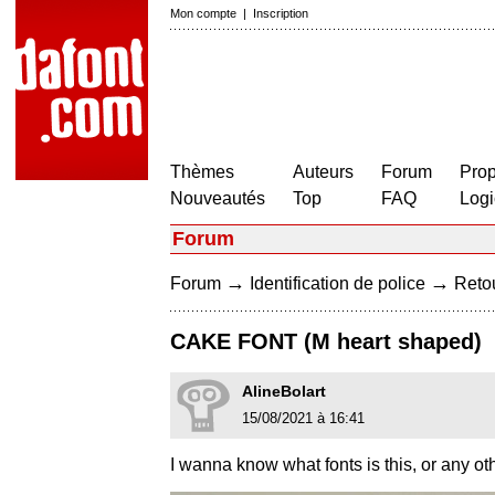
Mon compte
|
Inscription
Thèmes
Auteurs
Forum
Prop
Nouveautés
Top
FAQ
Logi
Forum
→
→
Forum
Identification de police
Retou
CAKE FONT (M heart shaped)
AlineBolart
15/08/2021 à 16:41
I wanna know what fonts is this, or any othe