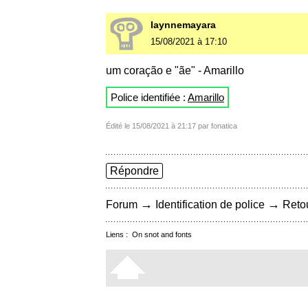
laynnemayara
15/08/2021 à 17:10
um coração e "ãe" - Amarillo
Police identifiée :
Amarillo
Édité le 15/08/2021 à 21:17 par fonatica
Répondre
→
→
Forum
Identification de police
Retou
Liens :
On snot and fonts