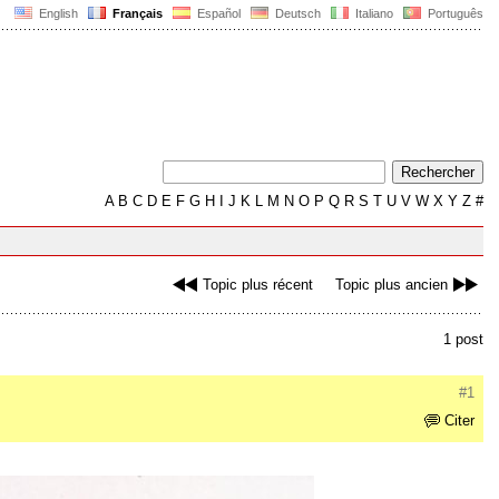
English
Français
Español
Deutsch
Italiano
Português
A
B
C
D
E
F
G
H
I
J
K
L
M
N
O
P
Q
R
S
T
U
V
W
X
Y
Z
#
Topic plus récent
Topic plus ancien
1 post
#1
Citer