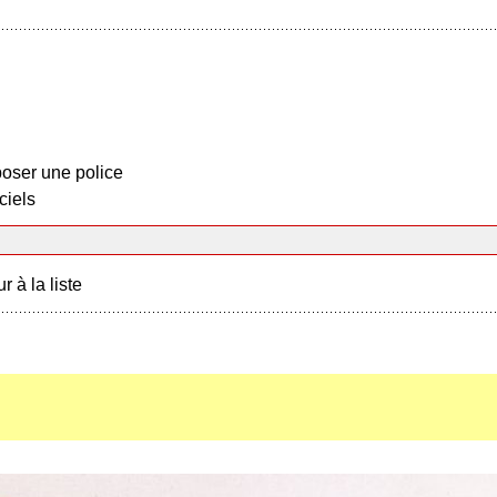
oser une police
ciels
r à la liste