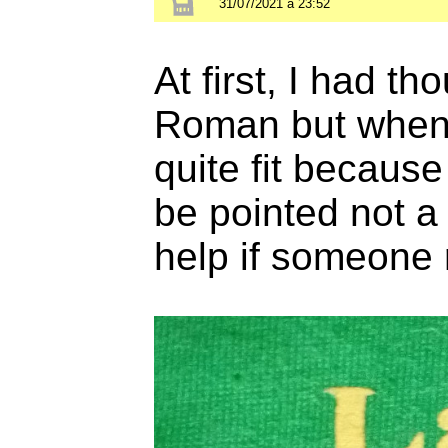
31/07/2021 à 23:52
At first, I had t
Roman but when I
quite fit becaus
be pointed not a
help if someone 