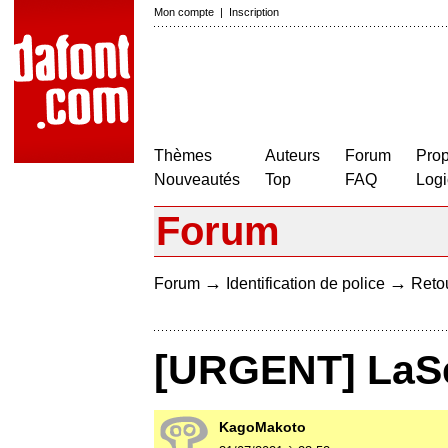
Mon compte
|
Inscription
Thèmes
Auteurs
Forum
Prop
Nouveautés
Top
FAQ
Logi
Forum
→
→
Forum
Identification de police
Retou
[URGENT] LaSe
KagoMakoto