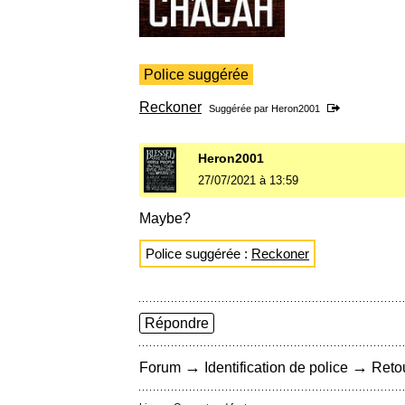
Police suggérée
Reckoner
Suggérée par
Heron2001
Heron2001
27/07/2021 à 13:59
Maybe?
Police suggérée :
Reckoner
Répondre
→
→
Forum
Identification de police
Retou