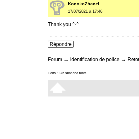
KonokoZhanel
17/07/2021 à 17:46
Thank you ^-^
Répondre
→
→
Forum
Identification de police
Retou
Liens :
On snot and fonts