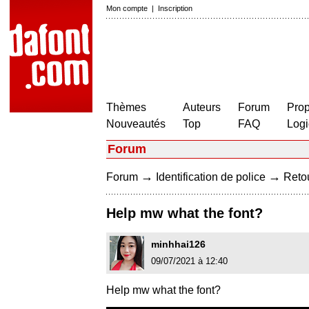
Mon compte
|
Inscription
Thèmes
Auteurs
Forum
Prop
Nouveautés
Top
FAQ
Logi
Forum
→
→
Forum
Identification de police
Retou
Help mw what the font?
minhhai126
09/07/2021 à 12:40
Help mw what the font?