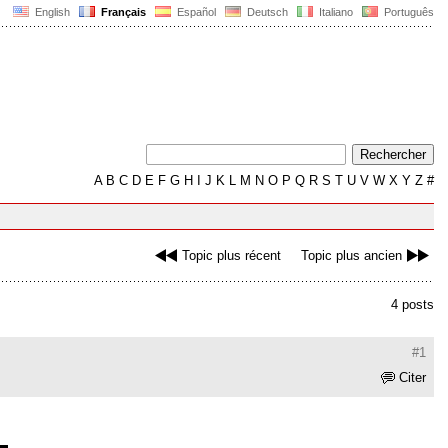
English
Français
Español
Deutsch
Italiano
Português
A
B
C
D
E
F
G
H
I
J
K
L
M
N
O
P
Q
R
S
T
U
V
W
X
Y
Z
#
Topic plus récent
Topic plus ancien
4 posts
#1
Citer