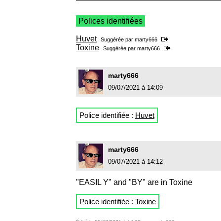
Polices identifiées
Huvet
Suggérée par
marty666
Toxine
Suggérée par
marty666
marty666
09/07/2021 à 14:09
Police identifiée :
Huvet
marty666
09/07/2021 à 14:12
"EASIL Y" and "BY" are in Toxine
Police identifiée :
Toxine