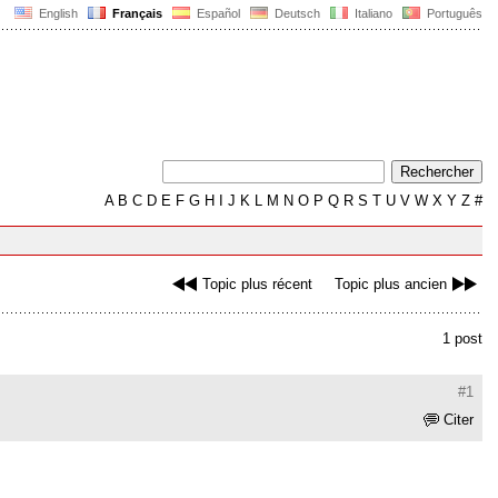
English
Français
Español
Deutsch
Italiano
Português
A
B
C
D
E
F
G
H
I
J
K
L
M
N
O
P
Q
R
S
T
U
V
W
X
Y
Z
#
Topic plus récent
Topic plus ancien
1 post
#1
Citer