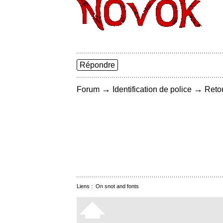
Répondre
→
→
Forum
Identification de police
Retou
Liens :
On snot and fonts