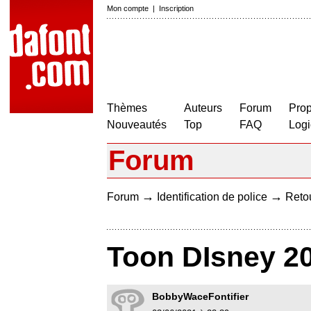
Mon compte
|
Inscription
Thèmes
Auteurs
Forum
Prop
Nouveautés
Top
FAQ
Logi
Forum
→
→
Forum
Identification de police
Retou
Toon DIsney 2
BobbyWaceFontifier