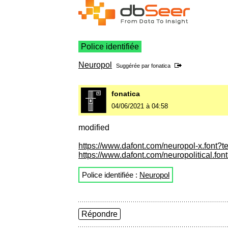
Police identifiée
Neuropol
Suggérée par
fonatica
fonatica
04/06/2021 à 04:58
modified
https://www.dafont.com/neuropol-x.font?
https://www.dafont.com/neuropolitical.fo
Police identifiée :
Neuropol
Répondre