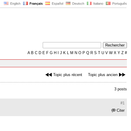
English
Français
Español
Deutsch
Italiano
Português
A
B
C
D
E
F
G
H
I
J
K
L
M
N
O
P
Q
R
S
T
U
V
W
X
Y
Z
#
Topic plus récent
Topic plus ancien
3 posts
#1
Citer