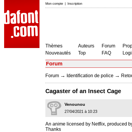
Mon compte
|
Inscription
Thèmes
Auteurs
Forum
Prop
Nouveautés
Top
FAQ
Logi
Forum
→
→
Forum
Identification de police
Retou
Cagaster of an Insect Cage
Venounou
27/04/2021 à 10:23
An anime licensed by Netflix, produced by
Thanks