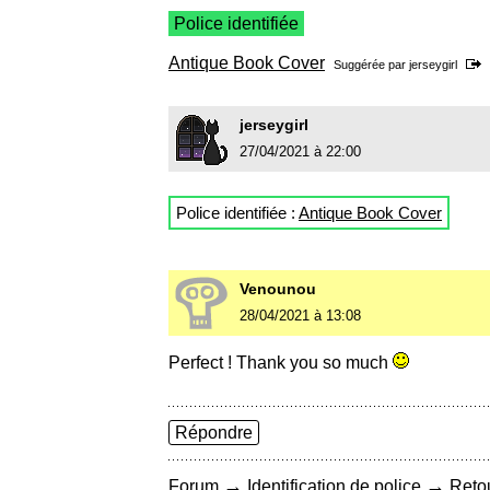
Police identifiée
Antique Book Cover
Suggérée par
jerseygirl
jerseygirl
27/04/2021 à 22:00
Police identifiée :
Antique Book Cover
Venounou
28/04/2021 à 13:08
Perfect ! Thank you so much
Répondre
→
→
Forum
Identification de police
Retou