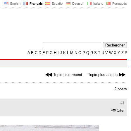
English
Français
Español
Deutsch
Italiano
Português
A
B
C
D
E
F
G
H
I
J
K
L
M
N
O
P
Q
R
S
T
U
V
W
X
Y
Z
#
Topic plus récent
Topic plus ancien
2 posts
#1
Citer