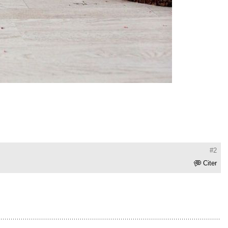
#2
Citer