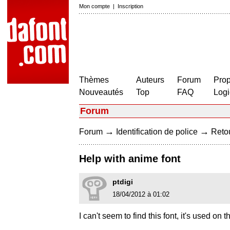
Mon compte
|
Inscription
Thèmes
Auteurs
Forum
Prop
Nouveautés
Top
FAQ
Logi
Forum
→
→
Forum
Identification de police
Retou
Help with anime font
ptdigi
18/04/2012 à 01:02
I can't seem to find this font, it's used on