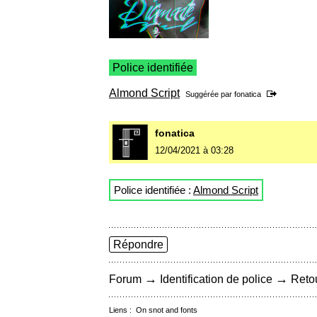
Police identifiée
Almond Script
Suggérée par
fonatica
fonatica
12/04/2021 à 03:28
Police identifiée :
Almond Script
Répondre
→
→
Forum
Identification de police
Retou
Liens :
On snot and fonts