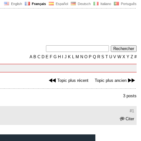
English
Français
Español
Deutsch
Italiano
Português
A
B
C
D
E
F
G
H
I
J
K
L
M
N
O
P
Q
R
S
T
U
V
W
X
Y
Z
#
Topic plus récent
Topic plus ancien
3 posts
#1
Citer