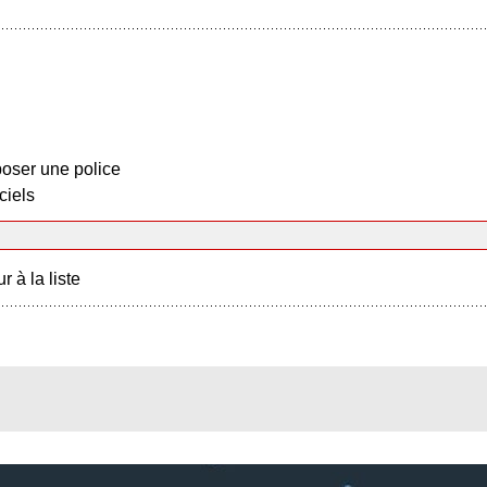
oser une police
ciels
r à la liste