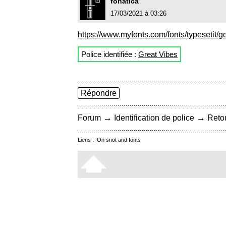
fonatica
17/03/2021 à 03:26
https://www.myfonts.com/fonts/typesetit/g
Police identifiée :
Great Vibes
Répondre
→
→
Forum
Identification de police
Retou
Liens :
On snot and fonts