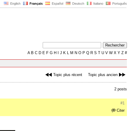
English
Français
Español
Deutsch
Italiano
Português
A
B
C
D
E
F
G
H
I
J
K
L
M
N
O
P
Q
R
S
T
U
V
W
X
Y
Z
#
Topic plus récent
Topic plus ancien
2 posts
#1
Citer