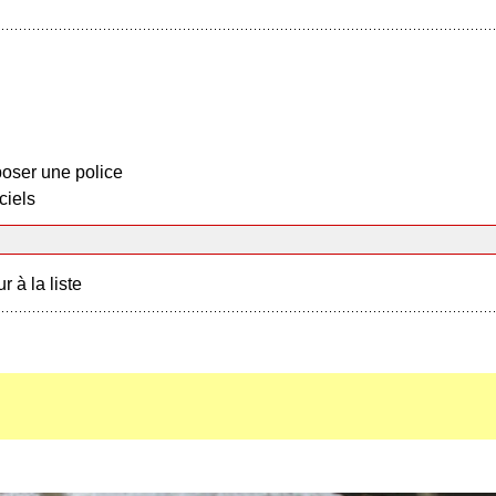
oser une police
ciels
r à la liste