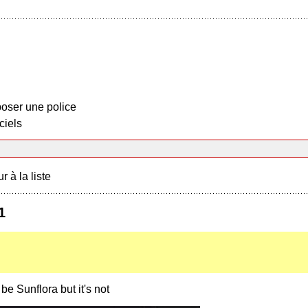
oser une police
ciels
r à la liste
1
 be Sunflora but it's not