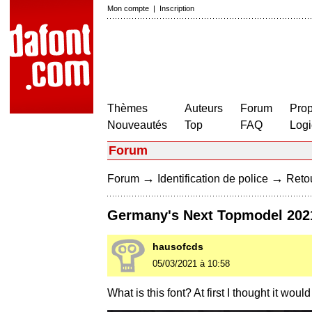
Mon compte
|
Inscription
Thèmes
Auteurs
Forum
Prop
Nouveautés
Top
FAQ
Logi
Forum
→
→
Forum
Identification de police
Retou
Germany's Next Topmodel 202
hausofcds
05/03/2021 à 10:58
What is this font? At first I thought it would