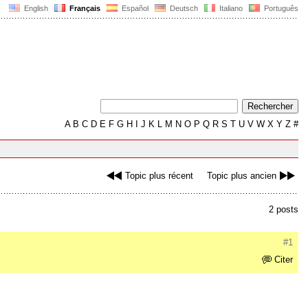
English
Français
Español
Deutsch
Italiano
Português
A
B
C
D
E
F
G
H
I
J
K
L
M
N
O
P
Q
R
S
T
U
V
W
X
Y
Z
#
Topic plus récent
Topic plus ancien
2 posts
#1
Citer