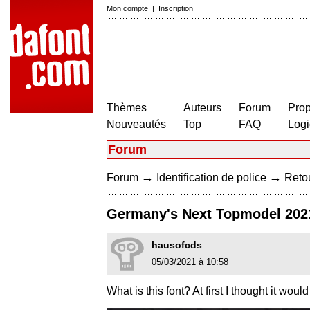
Mon compte
|
Inscription
Thèmes
Auteurs
Forum
Prop
Nouveautés
Top
FAQ
Logi
Forum
→
→
Forum
Identification de police
Retou
Germany's Next Topmodel 202
hausofcds
05/03/2021 à 10:58
What is this font? At first I thought it would