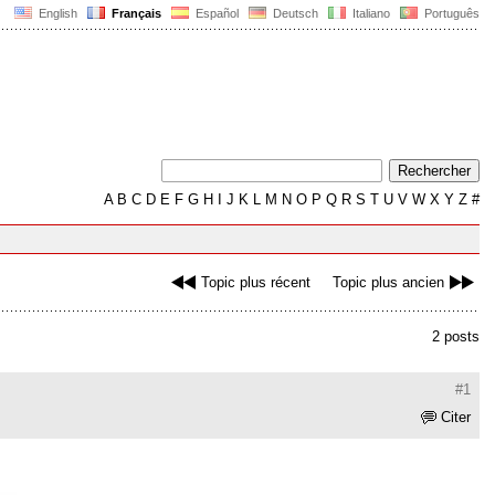
English
Français
Español
Deutsch
Italiano
Português
A
B
C
D
E
F
G
H
I
J
K
L
M
N
O
P
Q
R
S
T
U
V
W
X
Y
Z
#
Topic plus récent
Topic plus ancien
2 posts
#1
Citer