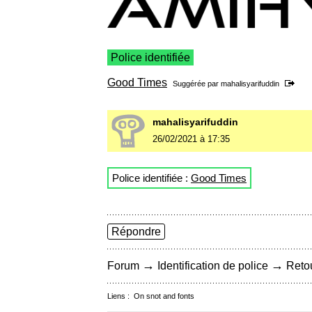
Police identifiée
Good Times
Suggérée par
mahalisyarifuddin
mahalisyarifuddin
26/02/2021 à 17:35
Police identifiée :
Good Times
Répondre
→
→
Forum
Identification de police
Retou
Liens :
On snot and fonts