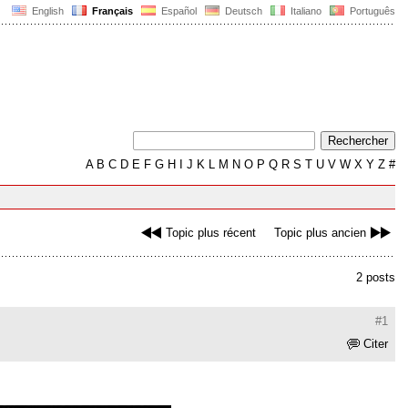
English
Français
Español
Deutsch
Italiano
Português
A
B
C
D
E
F
G
H
I
J
K
L
M
N
O
P
Q
R
S
T
U
V
W
X
Y
Z
#
Topic plus récent
Topic plus ancien
2 posts
#1
Citer