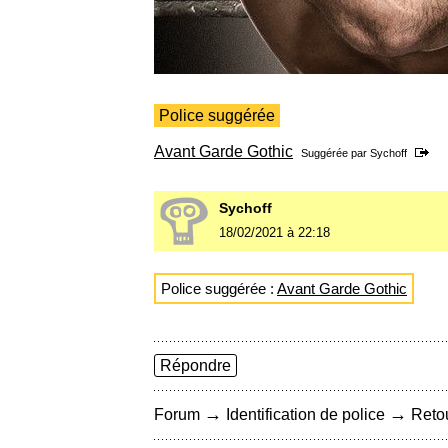
Police suggérée
Avant Garde Gothic
Suggérée par
Sychoff
Sychoff
18/02/2021 à 22:18
Police suggérée :
Avant Garde Gothic
Répondre
→
→
Forum
Identification de police
Retou