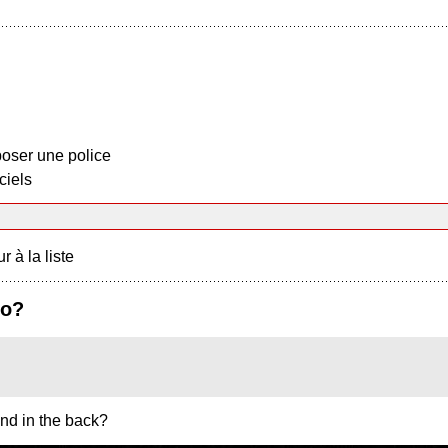
oser une police
ciels
r à la liste
go?
and in the back?