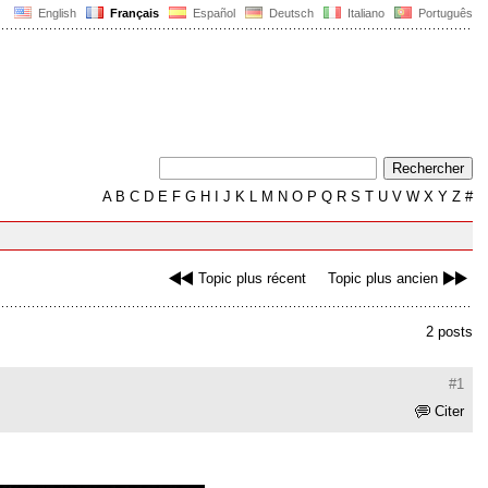
English
Français
Español
Deutsch
Italiano
Português
A
B
C
D
E
F
G
H
I
J
K
L
M
N
O
P
Q
R
S
T
U
V
W
X
Y
Z
#
Topic plus récent
Topic plus ancien
2 posts
#1
Citer