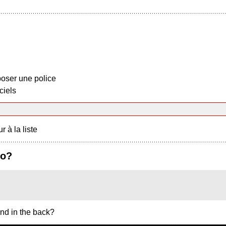
oser une police
ciels
r à la liste
go?
and in the back?