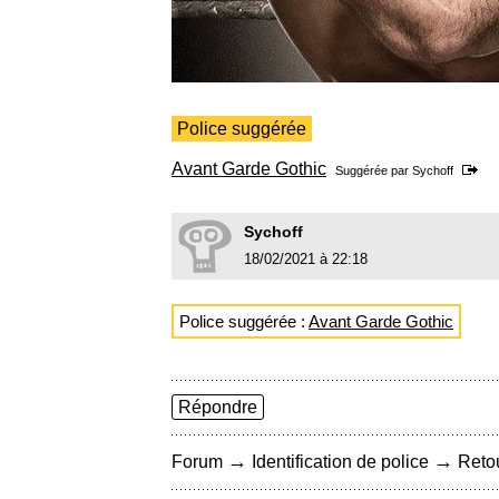
Police suggérée
Avant Garde Gothic
Suggérée par
Sychoff
Sychoff
18/02/2021 à 22:18
Police suggérée :
Avant Garde Gothic
Répondre
→
→
Forum
Identification de police
Retou