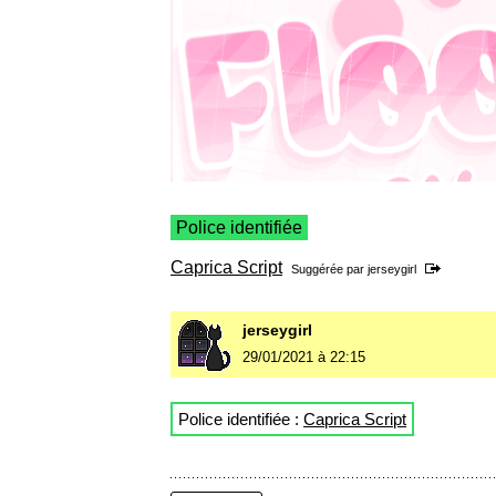
Police identifiée
Caprica Script
Suggérée par
jerseygirl
jerseygirl
29/01/2021 à 22:15
Police identifiée :
Caprica Script