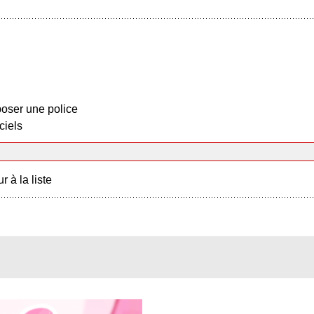
oser une police
ciels
r à la liste