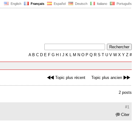
English
Français
Español
Deutsch
Italiano
Português
A
B
C
D
E
F
G
H
I
J
K
L
M
N
O
P
Q
R
S
T
U
V
W
X
Y
Z
#
Topic plus récent
Topic plus ancien
2 posts
#1
Citer