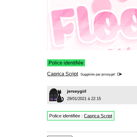
Police identifiée
Caprica Script
Suggérée par
jerseygirl
jerseygirl
29/01/2021 à 22:15
Police identifiée :
Caprica Script