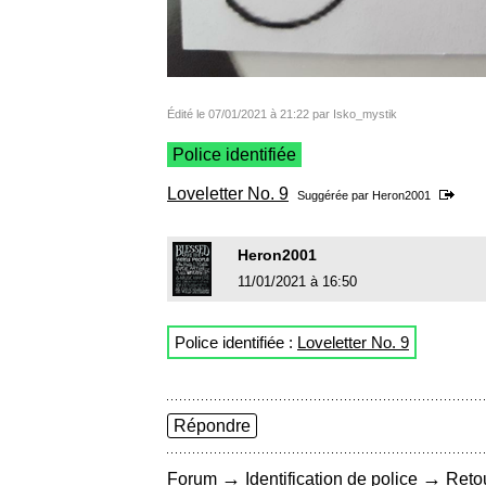
Édité le 07/01/2021 à 21:22 par Isko_mystik
Police identifiée
Loveletter No. 9
Suggérée par
Heron2001
Heron2001
11/01/2021 à 16:50
Police identifiée :
Loveletter No. 9
Répondre
→
→
Forum
Identification de police
Retou