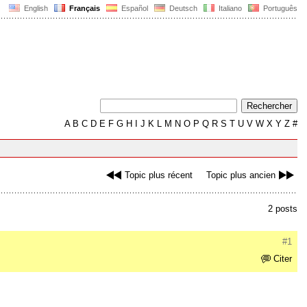
English
Français
Español
Deutsch
Italiano
Português
A
B
C
D
E
F
G
H
I
J
K
L
M
N
O
P
Q
R
S
T
U
V
W
X
Y
Z
#
Topic plus récent
Topic plus ancien
2 posts
#1
Citer