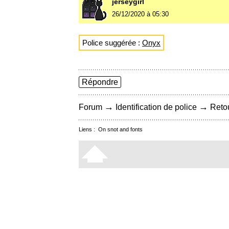
jerseygirl
26/12/2020 à 05:30
Police suggérée :
Onyx
Répondre
→
→
Forum
Identification de police
Retou
Liens :
On snot and fonts