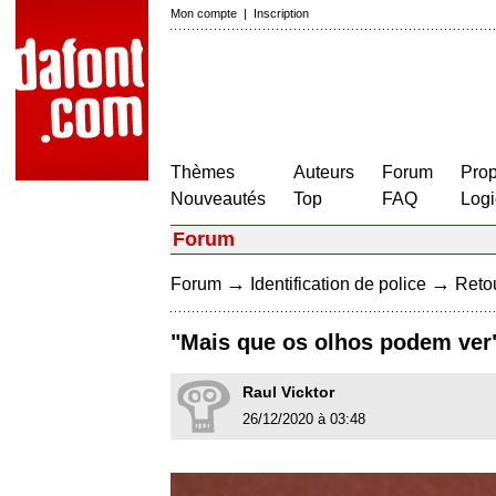
Mon compte
|
Inscription
Thèmes
Auteurs
Forum
Prop
Nouveautés
Top
FAQ
Logi
Forum
→
→
Forum
Identification de police
Retou
"Mais que os olhos podem ver"
Raul Vicktor
26/12/2020 à 03:48