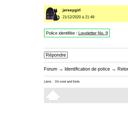
jerseygirl
21/12/2020 à 21:49
Police identifiée :
Loveletter No. 9
Répondre
→
→
Forum
Identification de police
Retou
Liens :
On snot and fonts