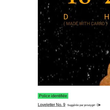
Police identifiée
Loveletter No. 9
Suggérée par
jerseygirl