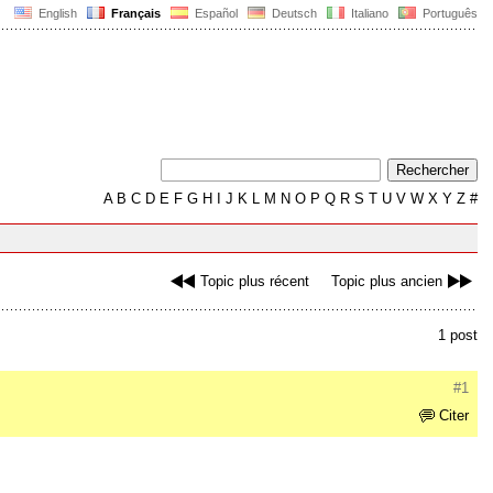
English
Français
Español
Deutsch
Italiano
Português
A
B
C
D
E
F
G
H
I
J
K
L
M
N
O
P
Q
R
S
T
U
V
W
X
Y
Z
#
Topic plus récent
Topic plus ancien
1 post
#1
Citer