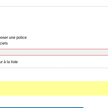
oser une police
ciels
r à la liste