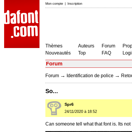
Mon compte
|
Inscription
Thèmes
Auteurs
Forum
Prop
Nouveautés
Top
FAQ
Logi
Forum
→
→
Forum
Identification de police
Retou
So...
Spr6
24/11/2020 à 18:52
Can someone tell what that font is. Its no