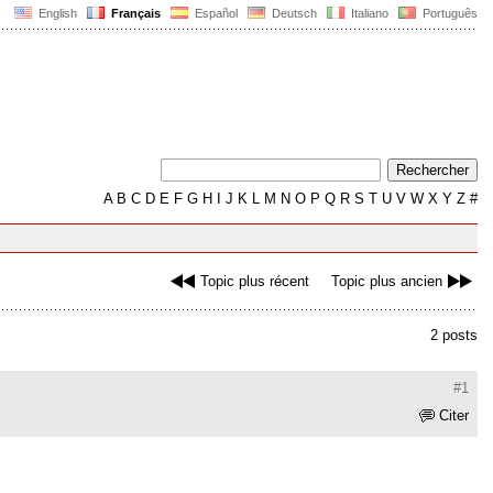
English
Français
Español
Deutsch
Italiano
Português
A
B
C
D
E
F
G
H
I
J
K
L
M
N
O
P
Q
R
S
T
U
V
W
X
Y
Z
#
Topic plus récent
Topic plus ancien
2 posts
#1
Citer