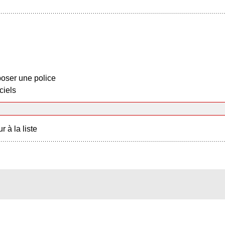
oser une police
ciels
r à la liste