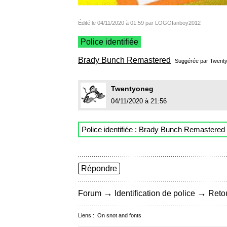
Édité le 04/11/2020 à 01:59 par LOGOfanboy2012
Police identifiée
Brady Bunch Remastered
Suggérée par
Twent
Twentyoneg
04/11/2020 à 21:56
Police identifiée :
Brady Bunch Remastered
Répondre
→
→
Forum
Identification de police
Retou
Liens :
On snot and fonts