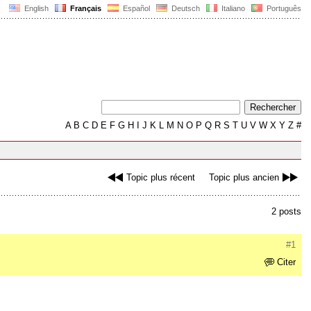
English
Français
Español
Deutsch
Italiano
Português
A
B
C
D
E
F
G
H
I
J
K
L
M
N
O
P
Q
R
S
T
U
V
W
X
Y
Z
#
Topic plus récent
Topic plus ancien
2 posts
#1
Citer