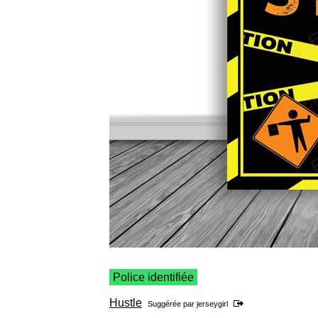
Police identifiée
Hustle
Suggérée par
jerseygirl