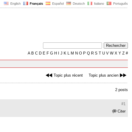
English
Français
Español
Deutsch
Italiano
Português
A
B
C
D
E
F
G
H
I
J
K
L
M
N
O
P
Q
R
S
T
U
V
W
X
Y
Z
#
Topic plus récent
Topic plus ancien
2 posts
#1
Citer