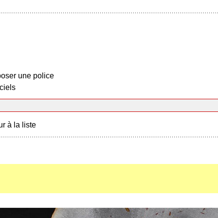
oser une police
ciels
r à la liste