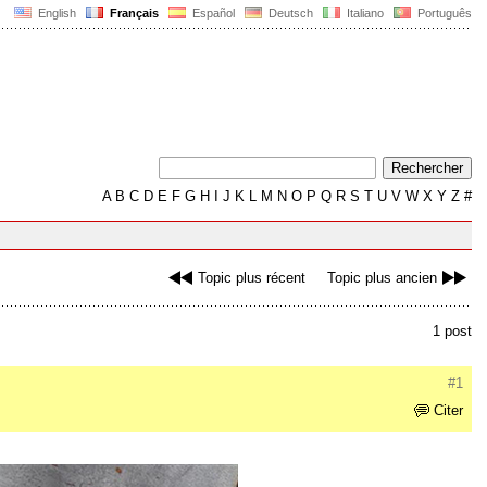
English
Français
Español
Deutsch
Italiano
Português
A
B
C
D
E
F
G
H
I
J
K
L
M
N
O
P
Q
R
S
T
U
V
W
X
Y
Z
#
Topic plus récent
Topic plus ancien
1 post
#1
Citer