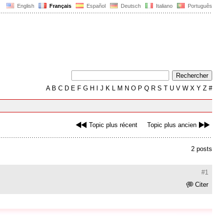
English
Français
Español
Deutsch
Italiano
Português
A
B
C
D
E
F
G
H
I
J
K
L
M
N
O
P
Q
R
S
T
U
V
W
X
Y
Z
#
Topic plus récent
Topic plus ancien
2 posts
#1
Citer