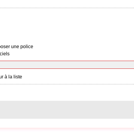
oser une police
ciels
r à la liste