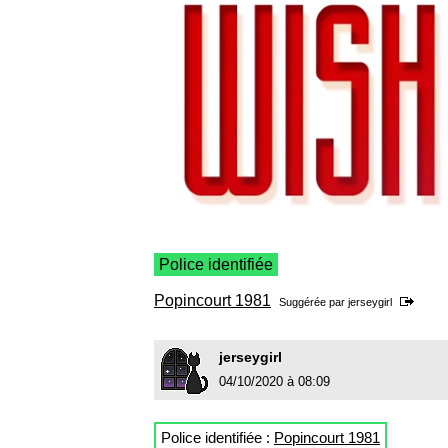
Police identifiée
Popincourt 1981
Suggérée par
jerseygirl
jerseygirl
04/10/2020 à 08:09
Police identifiée :
Popincourt 1981