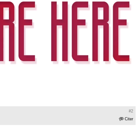
#2
Citer