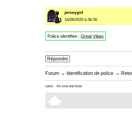
jerseygirl
16/09/2020 à 06:56
Police identifiée :
Great Vibes
Répondre
→
→
Forum
Identification de police
Retou
Liens :
On snot and fonts