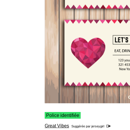
Police identifiée
Great Vibes
Suggérée par
jerseygirl