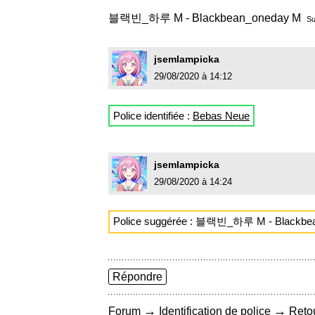
블랙빈_하루 M - Blackbean_oneday M
Su
jsemlampicka
29/08/2020 à 14:12
Police identifiée :
Bebas Neue
jsemlampicka
29/08/2020 à 14:24
Police suggérée : 블랙빈_하루 M - Blackbe
Répondre
→
→
Forum
Identification de police
Retou