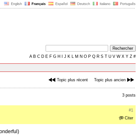
English
Français
Español
Deutsch
Italiano
Português
A
B
C
D
E
F
G
H
I
J
K
L
M
N
O
P
Q
R
S
T
U
V
W
X
Y
Z
#
Topic plus récent
Topic plus ancien
3 posts
#1
Citer
onderful)