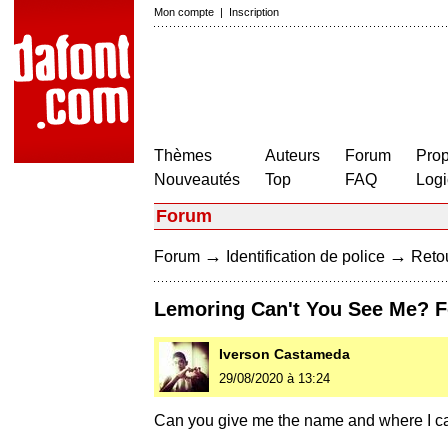
Mon compte
|
Inscription
Thèmes
Auteurs
Forum
Prop
Nouveautés
Top
FAQ
Logi
Forum
→
→
Forum
Identification de police
Retou
Lemoring Can't You See Me? F
Iverson Castameda
29/08/2020 à 13:24
Can you give me the name and where I can