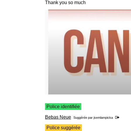
Thank you so much
Police identifiée
Bebas Neue
Suggérée par
jsemlampicka
Police suggérée