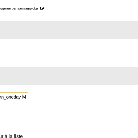
ggérée par
jsemlampicka
an_oneday M
r à la liste