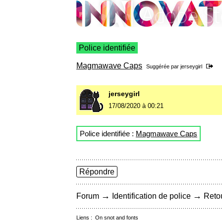
Police identifiée
Magmawave Caps
Suggérée par
jerseygirl
jerseygirl
17/08/2020 à 00:21
Police identifiée :
Magmawave Caps
Répondre
→
→
Forum
Identification de police
Retou
Liens :
On snot and fonts