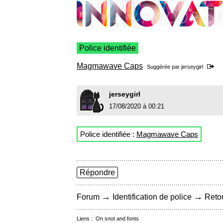
Police identifiée
Magmawave Caps
Suggérée par
jerseygirl
jerseygirl
17/08/2020 à 00:21
Police identifiée :
Magmawave Caps
Répondre
→
→
Forum
Identification de police
Retou
Liens :
On snot and fonts