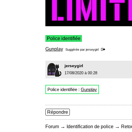
Police identifiée
Gunplay
Suggérée par
jerseygirl
jerseygirl
17/08/2020 à 00:28
Police identifiée :
Gunplay
Répondre
→
→
Forum
Identification de police
Retou