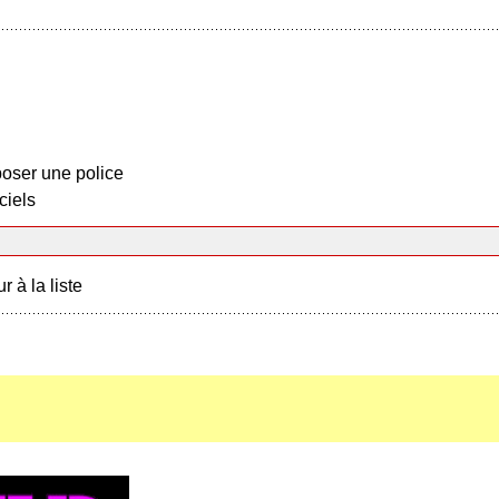
oser une police
ciels
r à la liste