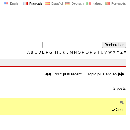
English
Français
Español
Deutsch
Italiano
Português
A
B
C
D
E
F
G
H
I
J
K
L
M
N
O
P
Q
R
S
T
U
V
W
X
Y
Z
#
Topic plus récent
Topic plus ancien
2 posts
#1
Citer